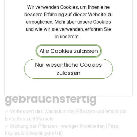
Wir verwenden Cookies, um Ihnen eine
bessere Erfahrung auf dieser Website zu
ermöglichen. Mehr über unsere Cookies
und wie wir sie verwenden, erfahren Sie
in unserem .
Alle Cookies zulassen
Nur wesentliche Cookies
BioFarm Obst &
zulassen
Gemüse
gebrauchsfertig
✓ Verbessert das Wachstum der Pflanzen und erhöht die
Ernte (bis zu 35% mehr
✓ Stärkung der Pflanzen - weniger Krankheiten (Pilze,
Fäulnis & Schädlingsbefall)