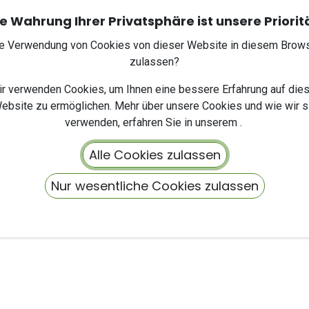
e Wahrung Ihrer Privatsphäre ist unsere Priorit
Registrieren
e Verwendung von Cookies von dieser Website in diesem Brow
Haben Sie schon ein Konto?
zulassen?
- oder -
r verwenden Cookies, um Ihnen eine bessere Erfahrung auf die
Login mit Odoo.com
ebsite zu ermöglichen. Mehr über unsere Cookies und wie wir s
verwenden, erfahren Sie in unserem .
Alle Cookies zulassen
Nur wesentliche Cookies zulassen