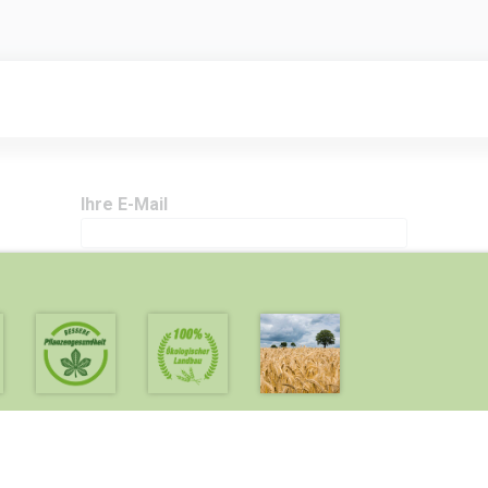
tart
Tiere
Garten
Landwirtschaft
Wasser
Ihre E-Mail
Ihr Name
Passwort
Passwort bestätigen